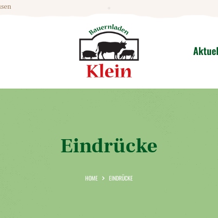
HOME
usen
ÜBER UNS
Aktuel
HOFLADEN
AKTUELLES
VERANSTALTUNG
Eindrücke
EN
KONTAKT
HOME
EINDRÜCKE